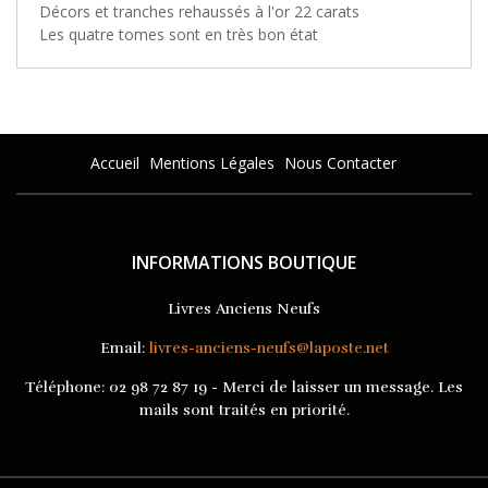
Décors et tranches rehaussés à l'or 22 carats
Les quatre tomes sont en très bon état
Accueil
Mentions Légales
Nous Contacter
INFORMATIONS BOUTIQUE
Livres Anciens Neufs
Email:
livres-anciens-neufs@laposte.net
Téléphone:
02 98 72 87 19 - Merci de laisser un message. Les
mails sont traités en priorité.