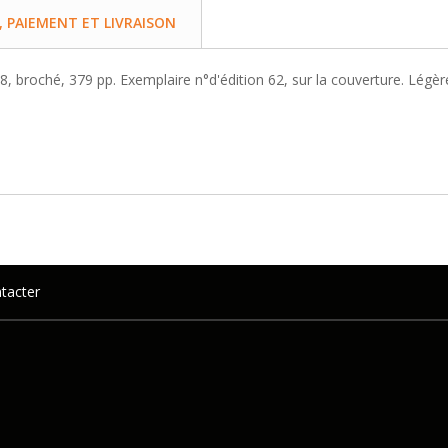
PAIEMENT ET LIVRAISON
n-8, broché, 379 pp. Exemplaire n°d'édition 62, sur la couverture. Lég
tacter