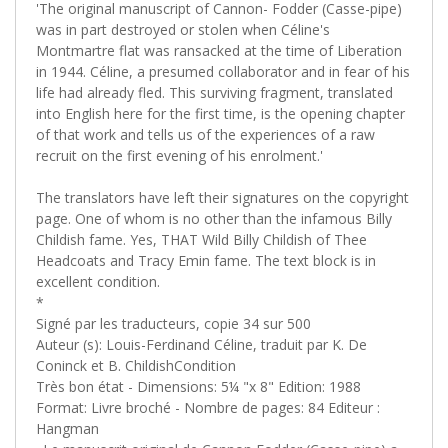
'The original manuscript of Cannon- Fodder (Casse-pipe)
was in part destroyed or stolen when Céline's
Montmartre flat was ransacked at the time of Liberation
in 1944. Céline, a presumed collaborator and in fear of his
life had already fled. This surviving fragment, translated
into English here for the first time, is the opening chapter
of that work and tells us of the experiences of a raw
recruit on the first evening of his enrolment.'
The translators have left their signatures on the copyright
page. One of whom is no other than the infamous Billy
Childish fame. Yes, THAT Wild Billy Childish of Thee
Headcoats and Tracy Emin fame. The text block is in
excellent condition.
*
Signé par les traducteurs, copie 34 sur 500
Auteur (s): Louis-Ferdinand Céline, traduit par K. De
Coninck et B. ChildishCondition
Très bon état - Dimensions: 5¼ "x 8" Edition: 1988
Format: Livre broché - Nombre de pages: 84 Editeur :
Hangman