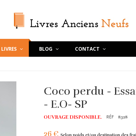
LIVRES
BLOG
CONTACT
Coco perdu - Essai
- E.O- SP
RÉF
OUVRAGE DISPONIBLE.
8328
26 €
Selon poids et/ou destination des frai