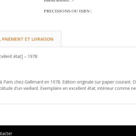
Illustrations :
-
PRECISIONS OU ISBN :
PAIEMENT ET LIVRAISON
ellent état] – 1978
é à Paris chez Gallimard en 1978. Edition originale sur papier courant.
olitude d'un vieillard. Exemplaire en excellent état; intérieur comme n
tacter