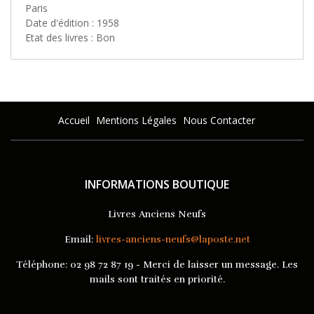
Paris
Date d'édition : 1958
Etat des livres : Bon
Accueil
Mentions Légales
Nous Contacter
INFORMATIONS BOUTIQUE
Livres Anciens Neufs
Email:
livres-anciens-neufs@laposte.net
Téléphone:
02 98 72 87 19 - Merci de laisser un message. Les
mails sont traités en priorité.