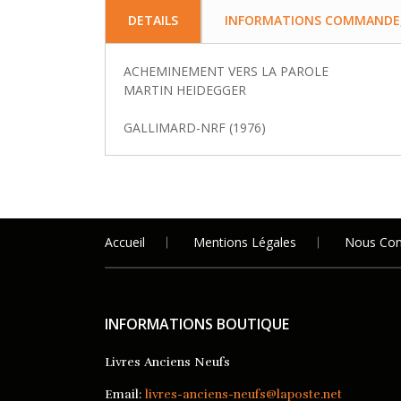
DETAILS
INFORMATIONS COMMANDE, 
ACHEMINEMENT VERS LA PAROLE
MARTIN HEIDEGGER
GALLIMARD-NRF (1976)
Accueil
Mentions Légales
Nous Con
INFORMATIONS BOUTIQUE
Livres Anciens Neufs
Email:
livres-anciens-neufs@laposte.net