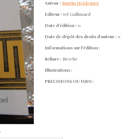
Auteur :
Martin Heidegger
Editeur :
tel Gallimard
Date d'édition :
0
Date de dépôt des droits d'auteur :
0
Informations sur l'édition :
Reliure :
Broché
Illustrations :
PRECISIONS OU ISBN :