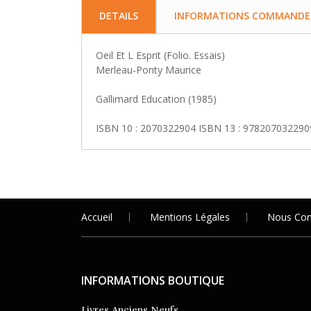
DETAILS
INFORMATIONS COMMANDE, 
Oeil Et L Esprit (Folio. Essais)
Merleau-Ponty Maurice
Gallimard Education (1985)
ISBN 10 : 2070322904 ISBN 13 : 978207032290
Accueil
Mentions Légales
Nous Con
INFORMATIONS BOUTIQUE
Livres Anciens Neufs