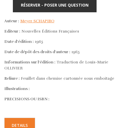
RÉSERVER - POSER UNE QUESTION
Auteur :
Meyer SCHAPIRO
Editeur :
Nouvelles Éditions Françaises
Date d'édition :
1965
Date de dépôt des droits d'auteur :
1965
Informations sur l'édition :
Traduction de Louis-Marie
OLLIVIER
Reliure :
Feuillet dans chemise cartonnée sous emboitage
Illustrations :
PRECISIONS OU ISBN :
DETAILS