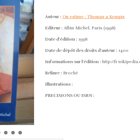
Auteur :
On estime : Thomas a Kempis
Editeur :
Albin Michel, Paris (1998)
Date d'édition :
1998
Date de dépôt des droits d'auteur :
1400
Informations sur l'édition :
http://fr.wikiped
Reliure :
Broché
Illustrations :
PRECISIONS OU ISBN :