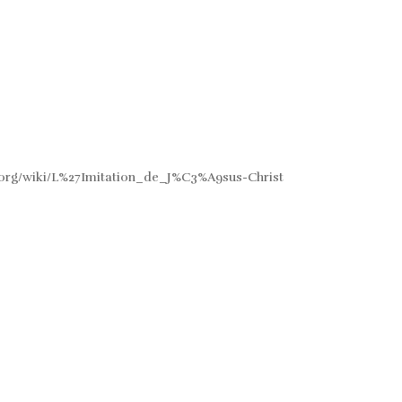
ia.org/wiki/L%27Imitation_de_J%C3%A9sus-Christ