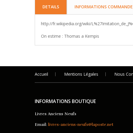
DETAILS
INFORMATIONS COMMANDE, 
http://fr.wikipedia.org/wiki/L%27Imitation_de_
On estime : Thomas a Kempis
Accueil
Mentions Légales
Nous Con
INFORMATIONS BOUTIQUE
Livres Anciens Neufs
Email:
livres-anciens-neufs@laposte.net