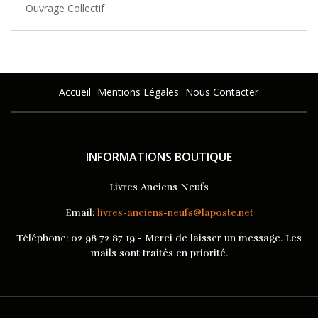
Ouvrage Collectif
Accueil
Mentions Légales
Nous Contacter
INFORMATIONS BOUTIQUE
Livres Anciens Neufs
Email:
livres-anciens-neufs@laposte.net
Téléphone:
02 98 72 87 19 - Merci de laisser un message. Les
mails sont traités en priorité.