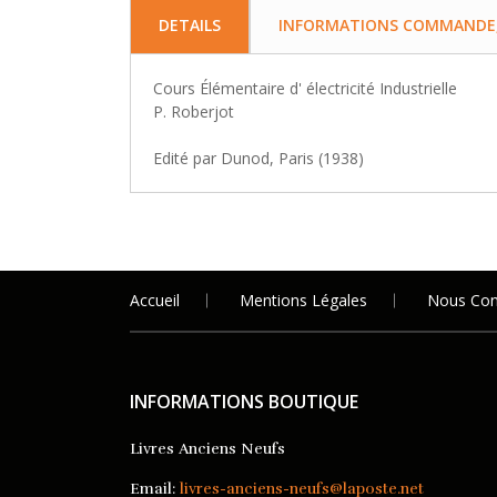
DETAILS
INFORMATIONS COMMANDE, 
Cours Élémentaire d' électricité Industrielle
P. Roberjot
Edité par Dunod, Paris (1938)
Accueil
Mentions Légales
Nous Con
INFORMATIONS BOUTIQUE
Livres Anciens Neufs
Email:
livres-anciens-neufs@laposte.net