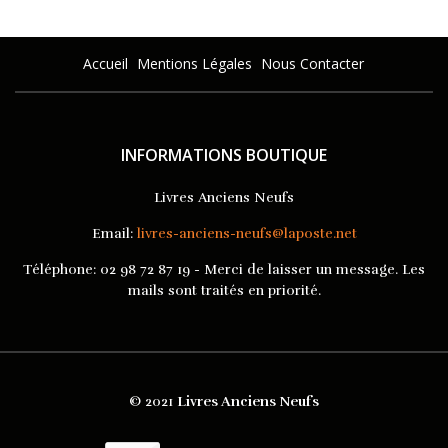
Accueil
Mentions Légales
Nous Contacter
INFORMATIONS BOUTIQUE
Livres Anciens Neufs
Email:
livres-anciens-neufs@laposte.net
Téléphone:
02 98 72 87 19 - Merci de laisser un message. Les
mails sont traités en priorité.
© 2021
Livres Anciens Neufs