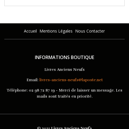
Accueil
Mentions Légales
Nous Contacter
INFORMATIONS BOUTIQUE
Livres Anciens Neufs
Email:
livres-anciens-neufs@laposte.net
Téléphone:
02 98 72 87 19 - Merci de laisser un message. Les
mails sont traités en priorité.
© 2021
Livres Anciens Neufs