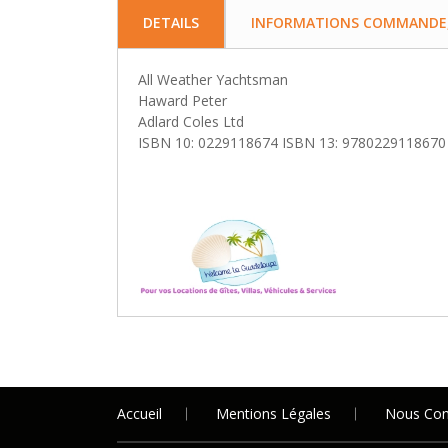
DETAILS
INFORMATIONS COMMANDE, 
All Weather Yachtsman
Haward Peter
Adlard Coles Ltd
ISBN 10: 0229118674 ISBN 13: 9780229118670
Accueil
Mentions Légales
Nous Con