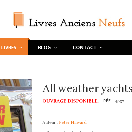
LIVRES
BLOG
CONTACT
All weather yach
RÉF
OUVRAGE DISPONIBLE.
4932
Auteur :
Peter Haward