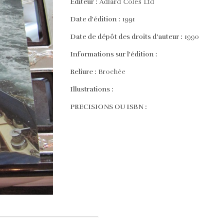
Editeur :
Adlard Coles Ltd
Date d'édition :
1991
Date de dépôt des droits d'auteur :
1990
Informations sur l'édition :
Reliure :
Brochée
Illustrations :
PRECISIONS OU ISBN :