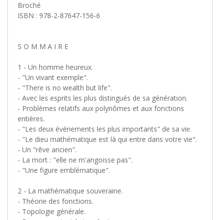
Broché
ISBN : 978-2-87647-156-6
S O M M A I R E
1 - Un homme heureux.
- "Un vivant exemple".
- "There is no wealth but life".
- Avec les esprits les plus distingués de sa génération.
- Problèmes relatifs aux polynômes et aux fonctions
entières.
- "Les deux événements les plus importants" de sa vie.
- "Le dieu mathématique est là qui entre dans votre vie".
- Un "rêve ancien".
- La mort : "elle ne m'angoisse pas".
- "Une figure emblématique".
2 - La mathématique souveraine.
- Théorie des fonctions.
- Topologie générale.