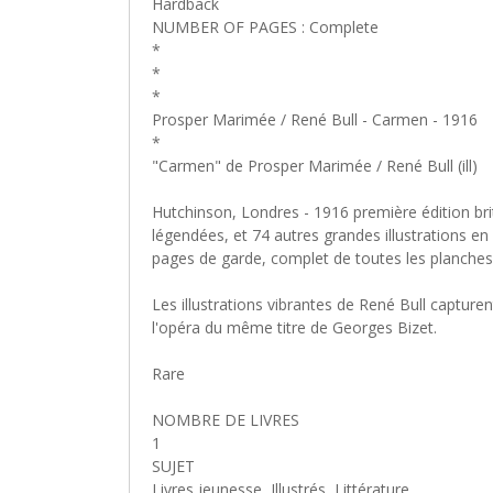
Hardback
NUMBER OF PAGES : Complete
*
*
*
Prosper Marimée / René Bull - Carmen - 1916
*
"Carmen" de Prosper Marimée / René Bull (ill)
Hutchinson, Londres - 1916 première édition bri
légendées, et 74 autres grandes illustrations en
pages de garde, complet de toutes les planches
Les illustrations vibrantes de René Bull capture
l'opéra du même titre de Georges Bizet.
Rare
NOMBRE DE LIVRES
1
SUJET
Livres jeunesse, Illustrés, Littérature