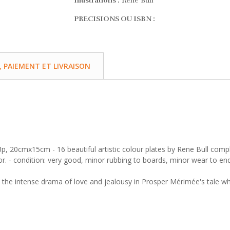
Illustrations :
Rene Bull
PRECISIONS OU ISBN :
PAIEMENT ET LIVRAISON
3p, 20cmx15cm - 16 beautiful artistic colour plates by Rene Bull compl
 for. - condition: very good, minor rubbing to boards, minor wear to en
ure the intense drama of love and jealousy in Prosper Mérimée's tale w