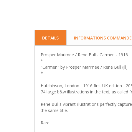
DETAILS
INFORMATIONS COMMANDE, 
Prosper Marimee / Rene Bull - Carmen - 1916
*
"Carmen" by Prosper Marimee / Rene Bull (ill)
*
Hutchinson, London - 1916 first UK edition - 20
74 large b&w illustrations in the text, as called
Rene Bull's vibrant illustrations perfectly capt
the same title.
Rare