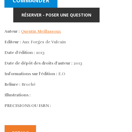
COMMANDER
RÉSERVER - POSER UNE QUESTION
Auteur :
Quentin Meillassoux
Editeur :
Aux Forges de Vulcain
Date d'édition :
2013
Date de dépôt des droits d'auteur :
2013
Informations sur l'édition :
E.O
Reliure :
Broché
Illustrations :
PRECISIONS OU ISBN :