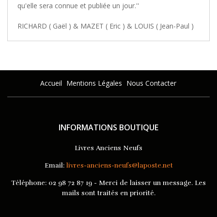
qu'elle sera connue et publiée un jour.''
RICHARD ( Gaël ) & MAZET ( Eric ) & LOUIS ( Jean-Paul )
Accueil
Mentions Légales
Nous Contacter
INFORMATIONS BOUTIQUE
Livres Anciens Neufs
Email:
livres-anciens-neufs@laposte.net
Téléphone:
02 98 72 87 19 - Merci de laisser un message. Les
mails sont traités en priorité.