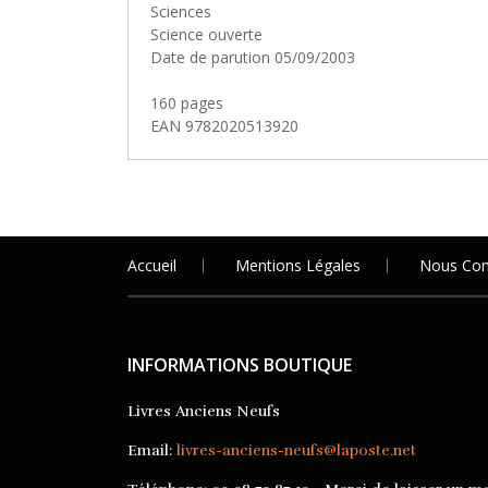
Sciences
Science ouverte
Date de parution 05/09/2003
160 pages
EAN 9782020513920
Accueil
Mentions Légales
Nous Con
INFORMATIONS BOUTIQUE
Livres Anciens Neufs
Email:
livres-anciens-neufs@laposte.net