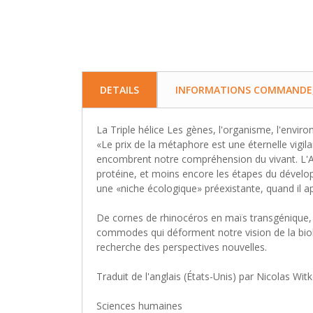
DETAILS
INFORMATIONS COMMANDE, 
La Triple hélice Les gènes, l'organisme, l'envi
«Le prix de la métaphore est une éternelle vigil
encombrent notre compréhension du vivant. L'ADN
protéine, et moins encore les étapes du dével
une «niche écologique» préexistante, quand il a
De cornes de rhinocéros en maïs transgénique, s
commodes qui déforment notre vision de la biolo
recherche des perspectives nouvelles.
Traduit de l'anglais (États-Unis) par Nicolas Wit
Sciences humaines