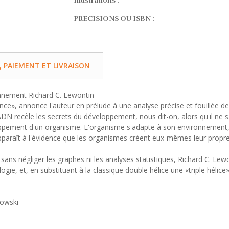
Illustrations :
PRECISIONS OU ISBN :
PAIEMENT ET LIVRAISON
ronnement Richard C. Lewontin
ance», annonce l'auteur en prélude à une analyse précise et fouillée 
 recèle les secrets du développement, nous dit-on, alors qu'il ne sau
oppement d'un organisme. L'organisme s'adapte à son environnement, 
pparaît à l'évidence que les organismes créent eux-mêmes leur propre
ans négliger les graphes ni les analyses statistiques, Richard C. Le
gie, et, en substituant à la classique double hélice une «triple hélic
kowski