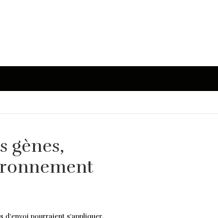
es gènes,
vironnement
s d'envoi pourraient s'appliquer.