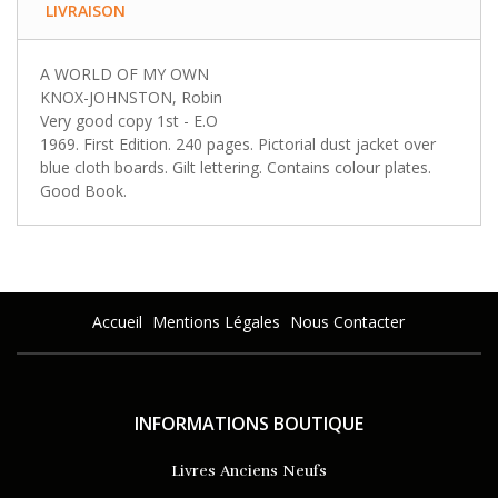
LIVRAISON
A WORLD OF MY OWN
KNOX-JOHNSTON, Robin
Very good copy 1st - E.O
1969. First Edition. 240 pages. Pictorial dust jacket over
blue cloth boards. Gilt lettering. Contains colour plates.
Good Book.
Accueil
Mentions Légales
Nous Contacter
INFORMATIONS BOUTIQUE
Livres Anciens Neufs