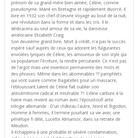
prénom de sa grand-mère bien aimée, Céline, comme
pseudonyme. Marié en Bretagne et rapidement divorcé, il
livre en 1932 son chef-d'oeuvre Voyage au bout de la nuit,
une révolution dans la forme et dans les cris. Il le
dédicacera au seul amour de sa vie, la danseuse
américaine Elizabeth Craig.
Son deuxième grand livre, Mort à crédit, n'a pas le succès
espéré sauf auprès de ceux qui adorent les fulgurantes
envolées lyriques de Céline, les amoureux de son style qui
va populariser l'écriture, la rendre percutante. Ce n'est pas
de l'argot mais une invention permanente des mots et
des phrases. Même dans les abominables ?? pamphlets
qui vont suivre comme Bagatelles pour un massacre,
l'éblouissant talent de Céline fait oublier son
antisémitisme radical et misérable ??. Céline carbure à la
haine mais revient au roman avec l'époustoufl ante
trilogie allemande : D'un château l'autre, Nord et Rigodon.
Homme à femmes, il termine pourtant sa vie avec une
pénélope fi dèle, Lucette Almansor, dans sa retraite de
Meudon.
Il échappera à une probable et sévère condamnation,