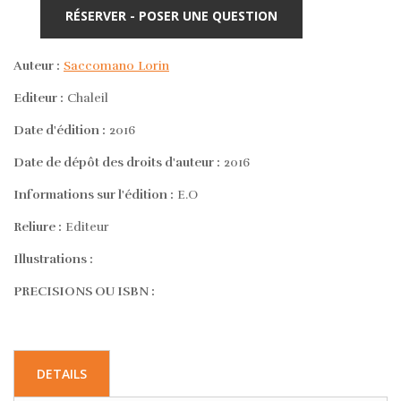
RÉSERVER - POSER UNE QUESTION
Auteur :
Saccomano Lorin
Editeur :
Chaleil
Date d'édition :
2016
Date de dépôt des droits d'auteur :
2016
Informations sur l'édition :
E.O
Reliure :
Editeur
Illustrations :
PRECISIONS OU ISBN :
DETAILS