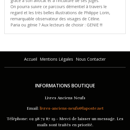
grâce à son avocat et à l'inculture de ses juges.
On pourra suivre ce parcours démentiel à travers le
regard et les très belles illustrations de Philippe Lorin,
remarquable observateur des visages de Céline.
Paria ou génie ? Aux lecteurs de choisir : GENIE !!!
Accueil
Mentions Légales
Nous Contacter
INFORMATIONS BOUTIQUE
Livres Anciens Neufs
Email:
livres-anciens-neufs@laposte.net
Téléphone:
02 98 72 87 19 - Merci de laisser un message. Les
mails sont traités en priorité.