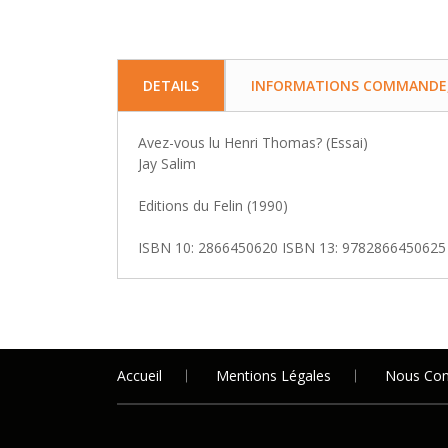
DETAILS
INFORMATIONS COMMANDE, 
Avez-vous lu Henri Thomas? (Essai)
Jay Salim
Editions du Felin (1990)
ISBN 10: 2866450620 ISBN 13: 9782866450625
Accueil
Mentions Légales
Nous Con