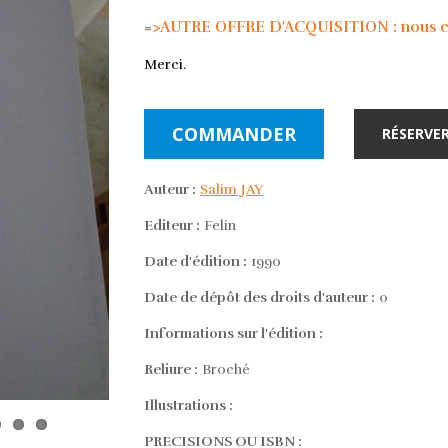
=>AUTRE OFFRE D'ACQUISITION : nous con
Merci.
COMMANDER
RÉSERVER
Auteur :
Salim JAY
Editeur :
Felin
Date d'édition :
1990
Date de dépôt des droits d'auteur :
0
Informations sur l'édition :
Reliure :
Broché
Illustrations :
PRECISIONS OU ISBN :