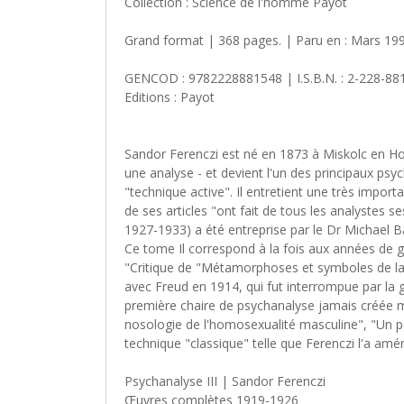
Collection : Science de l'homme Payot
Grand format | 368 pages. | Paru en : Mars 1990
GENCOD : 9782228881548 | I.S.B.N. : 2-228-88
Editions : Payot
Sandor Ferenczi est né en 1873 à Miskolc en Hong
une analyse - et devient l'un des principaux psy
"technique active". Il entretient une très impor
de ses articles "ont fait de tous les analystes s
1927-1933) a été entreprise par le Dr Michael Bal
Ce tome Il correspond à la fois aux années de 
"Critique de "Métamorphoses et symboles de la l
avec Freud en 1914, qui fut interrompue par la 
première chaire de psychanalyse jamais créée m
nosologie de l'homosexualité masculine", "Un p
technique "classique" telle que Ferenczi l'a am
Psychanalyse III | Sandor Ferenczi
Œuvres complètes 1919-1926