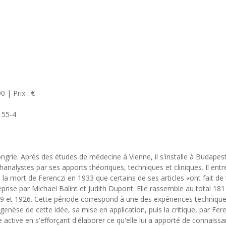
 | Prix : €
155-4
rie. Après des études de médecine à Vienne, il s'installe à Budapest. 
chanalystes par ses apports théoriques, techniques et cliniques. Il e
 la mort de Ferenczi en 1933 que certains de ses articles «ont fait de
ise par Michael Balint et Judith Dupont. Elle rassemble au total 181 a
1919 et 1926. Cette période correspond à une des expériences techniqu
genèse de cette idée, sa mise en application, puis la critique, par Fer
de active en s'efforçant d'élaborer ce qu'elle lui a apporté de conna