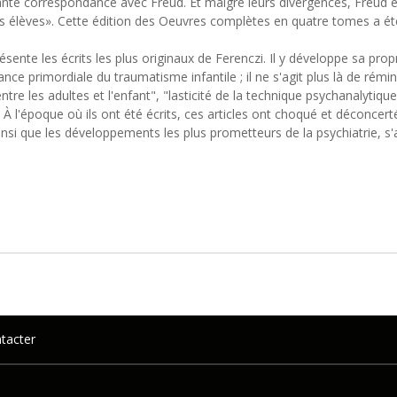
tante correspondance avec Freud. Et malgré leurs divergences, Freud é
ses élèves». Cette édition des Oeuvres complètes en quatre tomes a été
sente les écrits les plus originaux de Ferenczi. Il y développe sa prop
ance primordiale du traumatisme infantile ; il ne s'agit plus là de rémi
 les adultes et l'enfant", "lasticité de la technique psychanalytique"
 À l'époque où ils ont été écrits, ces articles ont choqué et déconcerté
insi que les développements les plus prometteurs de la psychiatrie, s
tacter