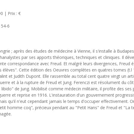
 | Prix : €
154-6
rie ; après des études de médecine à Vienne, il s'installe à Budapest.
chanalystes par ses apports théoriques, techniques et cliniques. Il d
tante correspondance avec Freud. Et malgré leurs divergences, Freud é
es élèves". Cette édition des Oeuvres complètes en quatres tomes (t.l 19
int et Judith Dupont. Elle rassemble au total cent quatre vingt un arti
guerre et à la rupture de Freud et Jung. Ferenczi est résolument du 
ibido" de Jung. Mobilisé comme médecin militaire, il profite des se
guerre et reprise en 1916. L'instauration d'un gouvernement progressi
ais qu'il n'eut cependant jamais le temps d'occuper effectivement. O
etit homme coq", précieux pendant au "Petit Hans" de Freud et "La t
énagée.