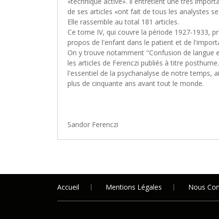
«technique active». Il entretient une très impor
de ses articles «ont fait de tous les analystes 
Elle rassemble au total 181 articles.
Ce tome IV, qui couvre la période 1927-1933, pré
propos de l'enfant dans le patient et de l'import
On y trouve notamment "Confusion de langue entre
les articles de Ferenczi publiés à titre posthume.
l'essentiel de la psychanalyse de notre temps, a
plus de cinquante ans avant tout le monde.
Sandor Ferenczi
Accueil
Mentions Légales
Nous Con