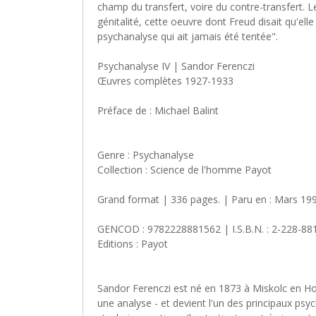
champ du transfert, voire du contre-transfert. 
génitalité, cette oeuvre dont Freud disait qu'elle 
psychanalyse qui ait jamais été tentée".
Psychanalyse IV | Sandor Ferenczi
Œuvres complètes 1927-1933
Préface de : Michael Balint
Genre : Psychanalyse
Collection : Science de l'homme Payot
Grand format | 336 pages. | Paru en : Mars 1990
GENCOD : 9782228881562 | I.S.B.N. : 2-228-88
Editions : Payot
Sandor Ferenczi est né en 1873 à Miskolc en Hong
une analyse - et devient l'un des principaux psy