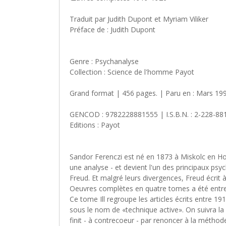
Traduit par Judith Dupont et Myriam Viliker
Préface de : Judith Dupont
Genre : Psychanalyse
Collection : Science de l'homme Payot
Grand format | 456 pages. | Paru en : Mars 1990
GENCOD : 9782228881555 | I.S.B.N. : 2-228-88
Editions : Payot
Sandor Ferenczi est né en 1873 à Miskolc en Hong
une analyse - et devient l'un des principaux psy
Freud. Et malgré leurs divergences, Freud écrit à
Oeuvres complètes en quatre tomes a été entrepr
Ce tome Ill regroupe les articles écrits entre 
sous le nom de «technique active». On suivra la 
finit - à contrecoeur - par renoncer à la métho