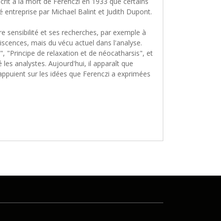
crit à la mort de Ferenczi en 1933 que certains
 entreprise par Michael Balint et Judith Dupont.
re sensibilité et ses recherches, par exemple à
niscences, mais du vécu actuel dans l'analyse.
, "Principe de relaxation et de néocatharsis", et
 les analystes. Aujourd'hui, il apparaît que
'appuient sur les idées que Ferenczi a exprimées