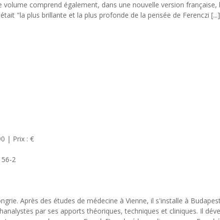
Le volume comprend également, dans une nouvelle version française, le
était "la plus brillante et la plus profonde de la pensée de Ferenczi [...
 | Prix : €
156-2
rie. Après des études de médecine à Vienne, il s'installe à Budapest. 
chanalystes par ses apports théoriques, techniques et cliniques. Il d