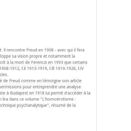
 Il rencontre Freud en 1908 - avec qui il fera
éveloppe sa vision propre et notamment la
crit à la mort de Ferenczi en 1993 que certains
08-1912, t.ll 1913-1919, t.lll 1919-1926, t.lV
cles.
côté de Freud comme en témoigne son article
s permissions pour entreprendre une analyse
ste à Budapest en 1918 lui permit d'accéder à la
n lira dans ce volume "L'homoérotisme :
echnique psychanalytique", résumé de la