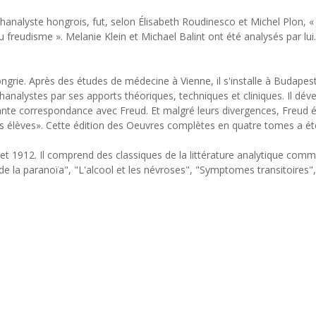
hanalyste hongrois, fut, selon Élisabeth Roudinesco et Michel Plon, «
e du freudisme ». Melanie Klein et Michael Balint ont été analysés par l
rie. Après des études de médecine à Vienne, il s'installe à Budapest. 
chanalystes par ses apports théoriques, techniques et cliniques. Il d
tante correspondance avec Freud. Et malgré leurs divergences, Freud é
ses élèves». Cette édition des Oeuvres complètes en quatre tomes a été
 et 1912. Il comprend des classiques de la littérature analytique comm
de la paranoïa", "L'alcool et les névroses", "Symptomes transitoires"