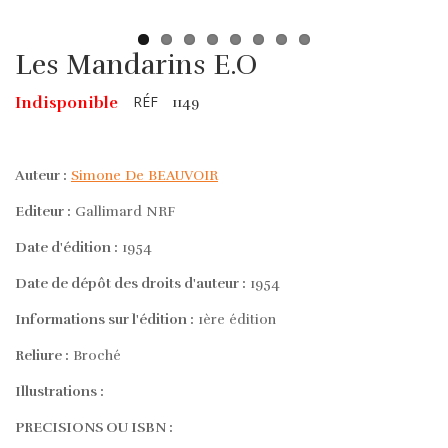
Les Mandarins E.O
RÉF
Indisponible
1149
Auteur :
Simone De BEAUVOIR
Editeur :
Gallimard NRF
Date d'édition :
1954
Date de dépôt des droits d'auteur :
1954
Informations sur l'édition :
1ère édition
Reliure :
Broché
Illustrations :
PRECISIONS OU ISBN :