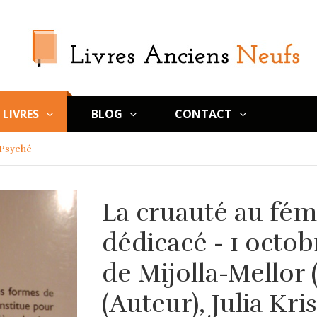
LIVRES
BLOG
CONTACT
 Psyché
La cruauté au fém
dédicacé - 1 octo
de Mijolla-Mellor 
(Auteur), Julia Kri