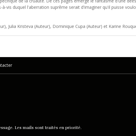
spécifique de la cruauté. De ces pages émerge le fantasme d'une dé
s-à-vis duquel l'aberration suprême serait d'imaginer qu'il puisse voul
teur), Julia Kristeva (Auteur), Dominique Cupa (Auteur) et Karine Rouqu
tacter
ssage. Les mails sont traités en priorité.