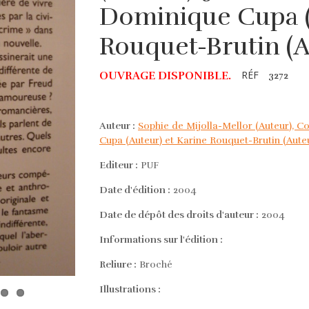
Dominique Cupa (
Rouquet-Brutin (A
RÉF
OUVRAGE DISPONIBLE.
3272
Auteur :
Sophie de Mijolla-Mellor (Auteur), Col
Cupa (Auteur) et Karine Rouquet-Brutin (Aute
Editeur :
PUF
Date d'édition :
2004
Date de dépôt des droits d'auteur :
2004
Informations sur l'édition :
Reliure :
Broché
Illustrations :