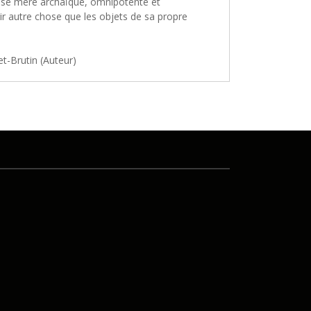
esse mère archaïque, omnipotente et
oir autre chose que les objets de sa propre
et-Brutin (Auteur)