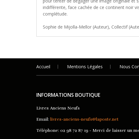
pour tenter de dégager une image originale et 
indifférente, face cachée de ce continent noir vi
complétude.
Sophie de Mijolla-Mellor (Auteur), Collectif (Au
Accueil
Mentions Légales
Nous Con
INFORMATIONS BOUTIQUE
Livres Anciens Neufs
Email:
livres-anciens-neufs@laposte.net
Téléphone:
02 98 72 87 19 - Merci de laisser un me