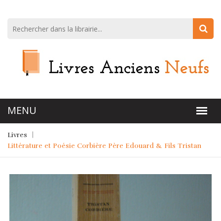
Livres
Littérature et Poésie Corbière Père Edouard & Fils Tristan