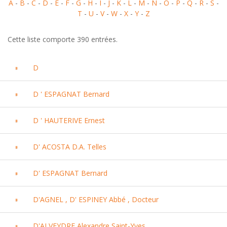
A
-
B
-
C
-
D
-
E
-
F
-
G
-
H
-
I
-
J
-
K
-
L
-
M
-
N
-
O
-
P
-
Q
-
R
-
S
-
T
-
U
-
V
-
W
-
X
-
Y
-
Z
Cette liste comporte 390 entrées.
D
D ' ESPAGNAT Bernard
D ' HAUTERIVE Ernest
D' ACOSTA D.A. Telles
D' ESPAGNAT Bernard
D'AGNEL , D' ESPINEY Abbé , Docteur
D'ALVEYDRE Alexandre Saint-Yves