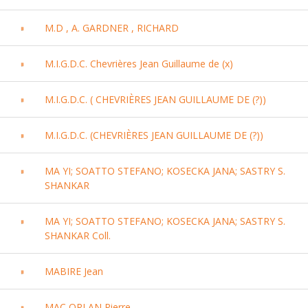
M.D , A. GARDNER , RICHARD
M.I.G.D.C. Chevrières Jean Guillaume de (x)
M.I.G.D.C. ( CHEVRIÈRES JEAN GUILLAUME DE (?))
M.I.G.D.C. (CHEVRIÈRES JEAN GUILLAUME DE (?))
MA YI; SOATTO STEFANO; KOSECKA JANA; SASTRY S.
SHANKAR
MA YI; SOATTO STEFANO; KOSECKA JANA; SASTRY S.
SHANKAR Coll.
MABIRE Jean
MAC ORLAN Pierre