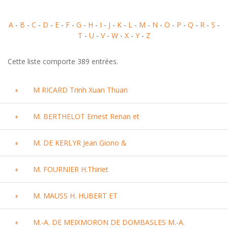
A
-
B
-
C
-
D
-
E
-
F
-
G
-
H
-
I
-
J
-
K
-
L
-
M
-
N
-
O
-
P
-
Q
-
R
-
S
-
T
-
U
-
V
-
W
-
X
-
Y
-
Z
Cette liste comporte 389 entrées.
M RICARD Trinh Xuan Thuan
M. BERTHELOT Ernest Renan et
M. DE KERLYR Jean Giono &
M. FOURNIER H.Thiriet
M. MAUSS H. HUBERT ET
M.-A. DE MEIXMORON DE DOMBASLES M.-A.